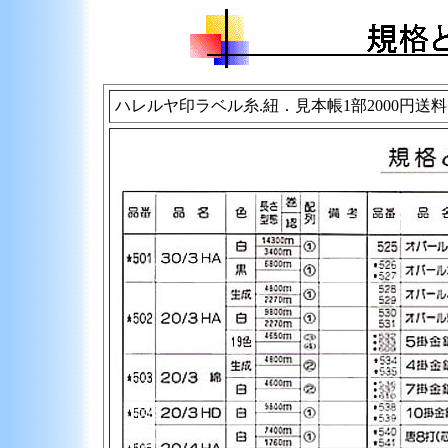
ハレルヤ印ラベル糸.紐．見本帳1部2000円送