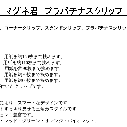
、コーナークリップ、スタンドクリップ、プラバチナスクリッ
用紙を約150枚まで挟めます。
用紙を
約110
枚
まで挟めます。
用紙を
約90
枚
まで挟めます
。
用紙を
約70
枚
まで挟めます
。
 用紙を
約60
枚
まで挟めます
。
が付いたクリップです
。
により、スマートなデザインです。
トすっきり見せる三角形スタイルです。
ョンも豊富です。
・レッド・グリーン・オレンジ・バイオレット）