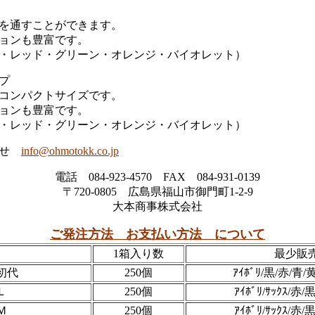
を通すことができます。
ョンも豊富です。
・レッド・グリーン・オレンジ・バイオレット）
プ
コンパクトサイズです。
ョンも豊富です。
・レッド・グリーン・オレンジ・バイオレット）
合せ
info@ohmotokk.co.jp
電話 084-923-4570 FAX 084-931-0139
〒720-0805 広島県福山市御門町1-2-9
大本商事株式会社
ご発注方法 お支払い方法 について
1箱入り数
最少販
初代
250個
ｱｲﾎﾞﾘ/黒/赤/青/
Ｌ
250個
ｱｲﾎﾞﾘ/ｻｯｸｽ/赤/
Ｍ
250個
ｱｲﾎﾞﾘ/ｻｯｸｽ/赤/