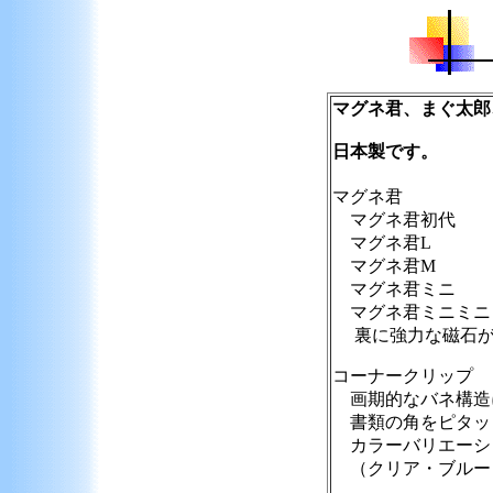
マグネ君、まぐ太郎
日本製です。
マグネ君
マグネ君初代 
マグネ君L 
マグネ君M 
マグネ君ミニ 
マグネ君ミニミニ
裏に強力な磁石
コーナークリップ
画期的なバネ構造
書類の角をピタッ
カラーバリエーシ
（クリア・ブルー