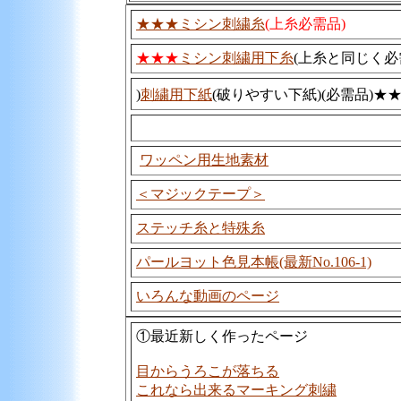
★★★ミシン刺繍糸
(上糸必需品)
★★★
ミシン刺繍用下糸
(上糸と同じく必
)
刺繍用下紙
(破りやすい下紙)
(必需品)★
ワッペン用生地素材
＜マジックテープ＞
ステッチ糸と特殊糸
パールヨット色見本帳
(最新No.106-1)
いろんな動画のページ
①最近新しく作ったページ
目からうろこが落ちる
これなら出来るマーキング刺繍