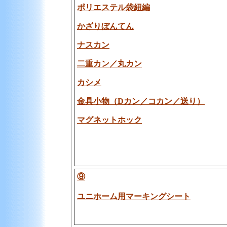
ポリエステル袋紐編
かざりぼんてん
ナスカン
二重カン／丸カン
カシメ
金具小物（Dカン／コカン／送り）
マグネットホック
⑨
ユニホーム用マーキングシート