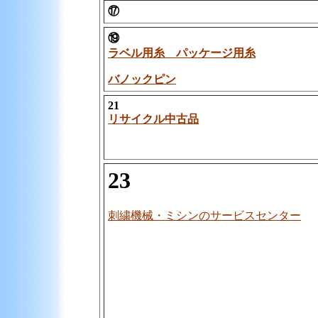
⑰
⑲
ラベル用糸 パッケージ用糸
バノックピン
21
リサイクル中古品
23
刺繍機械・ミシンのサービスセンター