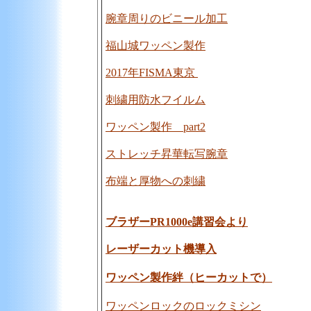
腕章周りのビニール加工
福山城ワッペン製作
2017年FISMA東京
刺繍用防水フイルム
ワッペン製作 part2
ストレッチ昇華転写腕章
布端と厚物への刺繍
ブラザーPR1000e講習会より
レーザーカット機導入
ワッペン製作絆（ヒーカットで）
ワッペンロックのロックミシン