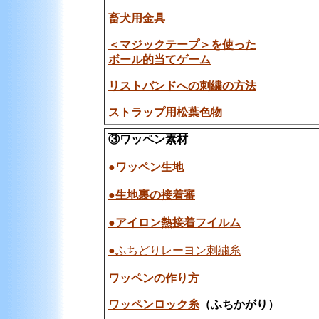
畜犬用金具
＜マジックテープ＞を使った
ボール的当てゲーム
リストバンドへの刺繍の方法
ストラップ用松葉色物
③ワッペン素材
●ワッペン生地
●生地裏の接着審
●アイロン熱接着フイルム
●ふちどりレーヨン刺繍糸
ワッペンの作り方
ワッペンロック糸
（ふちかがり）